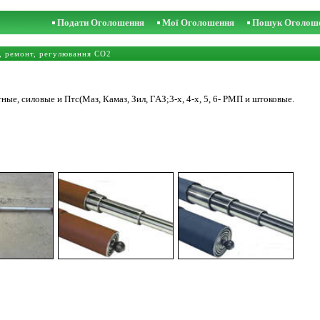
Подати Оголошення
Мої Оголошення
Пошук Оголош
, ремонт, регулювання CO2
ые, силовые и Птс(Маз, Камаз, Зил, ГАЗ;3-х, 4-х, 5, 6- РМП и штоковые.