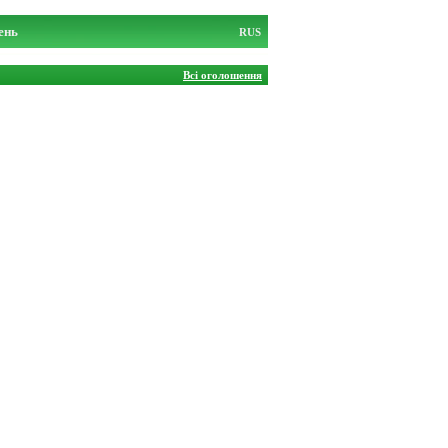
ень
RUS
Всі оголошення