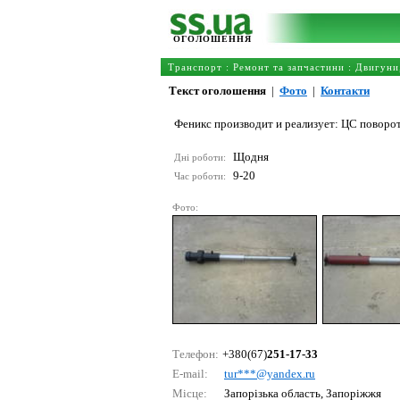
ОГОЛОШЕННЯ
Транспорт
:
Ремонт та запчастини
:
Двигуни
Текст оголошення
|
Фото
|
Контакти
Феникс производит и реализует: ЦС поворотн
Щодня
Дні роботи:
9-20
Час роботи:
Фото:
Телефон:
+380(67)
251-17-33
E-mail:
tur***@yаndех.ru
Місце:
Запорізька область, Запоріжжя