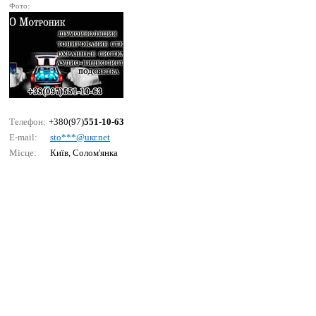
Фото:
Телефон:
+380(97)
551-10-63
E-mail:
stо***@uкr.nеt
Місце:
Київ, Солом'янка