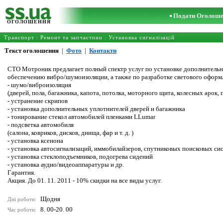
Подати Оголош
ОГОЛОШЕННЯ
Транспорт
:
Ремонт та запчастини
:
Установка сигналізацій
Текст оголошення
|
Фото
|
Контакти
СТО Мотроник предлагает полный спектр услуг по установке дополнительн
обеспечению вибро/шумоизоляции, а также по разработке светового оформ
- шумо/виброизоляция
(дверей, пола, багажника, капота, потолка, моторного щита, колесных арок,
- устранение скрипов
- установка дополнительных уплотнителей дверей и багажника
- тонирование стекол автомобилей пленками LLumar
- подсветка автомобиля
(салона, ковриков, дисков, днища, фар и т. д. )
- установка ксенона
- установка автосигнализаций, иммобилайзеров, спутниковых поисковых си
- установка стеклоподъемников, подогрева сидений
- установка аудио/видеоаппаратуры и др.
Гарантия.
Акция. До 01. 11. 2011 - 10% скидки на все виды услуг.
Щодня
Дні роботи:
8. 00-20. 00
Час роботи: