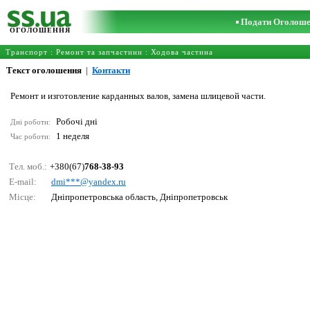
Подати Оголош
ОГОЛОШЕННЯ
Транспорт
:
Ремонт та запчастини
:
Ходова частина
Текст оголошення
|
Контакти
Ремонт и изготовление карданных валов, замена шлицевой части.
Робочі дні
Дні роботи:
1 неделя
Час роботи:
Тел. моб.:
+380(67)
768-38-93
E-mail:
dmi***@yаndех.ru
Місце:
Дніпропетровська область, Дніпропетровськ