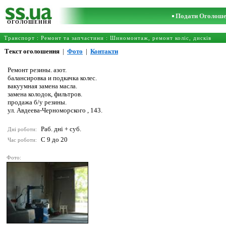
Подати Оголош
ОГОЛОШЕННЯ
Транспорт
:
Ремонт та запчастини
:
Шиномонтаж, ремонт коліс, дисків
Текст оголошення
|
Фото
|
Контакти
Ремонт резины. азот.
балансировка и подкачка колес.
вакуумная замена масла.
замена колодок, фильтров.
продажа б/у резины.
ул. Авдеева-Черноморского , 143.
Раб. дні + суб.
Дні роботи:
С 9 до 20
Час роботи:
Фото: