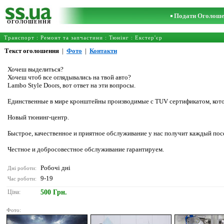
Подати Оголош
ОГОЛОШЕННЯ
Транспорт
:
Ремонт та запчастини
:
Тюнінг
:
Екстер'єр
Текст оголошення
|
Фото
|
Контакти
Хочеш выделиться?
Хочеш чтоб все оглядывались на твой авто?
Lambo Style Doors, вот ответ на эти вопросы.
Единственные в мире кронштейны производимые с TUV сертификатом, кото
Новый тюнинг-центр.
Быстрое, качественное и приятное обслуживание у нас получит каждый пос
Честное и добросовестное обслуживание гарантируем.
Робочі дні
Дні роботи:
9-19
Час роботи:
Ціна:
500 Грн.
Фото: