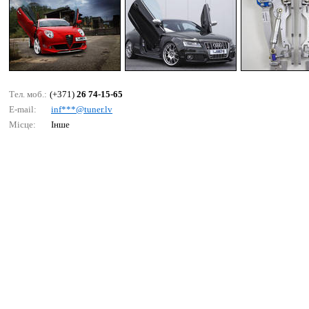
Тел. моб.:
(+371)
26 74-15-65
E-mail:
inf***@tunеr.lv
Місце:
Інше