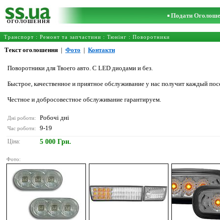
Подати Оголош
ОГОЛОШЕННЯ
Транспорт
:
Ремонт та запчастини
:
Тюнінг
:
Поворотники
Текст оголошення
|
Фото
|
Контакти
Поворотники для Твоего авто. С LED диодами и без.
Быстрое, качественное и приятное обслуживание у нас получит каждый пос
Честное и добросовестное обслуживание гарантируем.
Робочі дні
Дні роботи:
9-19
Час роботи:
Ціна:
5 000 Грн.
Фото: