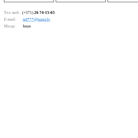
Тел. моб.:
(+371)
26 74-15-65
E-mail:
inf***@tunеr.lv
Місце:
Інше