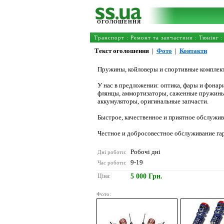
ОГОЛОШЕННЯ
Транспорт
:
Ремонт та запчастини
:
Тюнінг
Текст оголошення
|
Фото
|
Контакти
Пружины, койловеры и спортивные комплекты
У нас в предложении: оптика, фары и фонар
флянцы, аммортизаторы, саженные пружины, 
аккумуляторы, оригинальные запчасти.
Быстрое, качественное и приятное обслужив
Честное и добросовестное обслуживание га
Робочі дні
Дні роботи:
9-19
Час роботи:
Ціна:
5 000 Грн.
Фото: