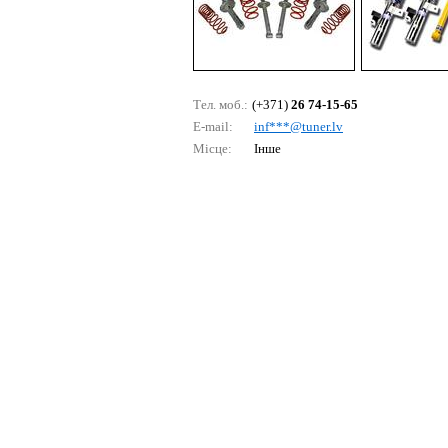
Тел. моб.:
(+371)
26 74-15-65
E-mail:
inf***@tunеr.lv
Місце:
Інше