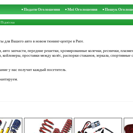
Подати Оголошення
Мої Оголошення
Пошук Оголош
:
Підвіска
 для Вашего авто в новом тюнинг-центре в Риге.
и, авто запчасти, передние решетки, хромированные колечки, реснички, плаз
койловеры, проставки между колёс, распорки стаканов, зеркала, спортивные с
ание у нас получит каждый посетитель.
рантируем.