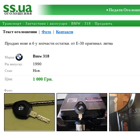
Подати Оголош
ОГОЛОШЕННЯ
Транспорт
:
Запчастини і аксесуари
:
BMW
:
318
: Продають
Текст оголошення
|
Фото
|
Контакти
Продаю нове и б у зопчасти остатки. от Е-30 оригинал. литва
Bmw 318
Марка
1990
Рік випуску:
Нов.
Стан:
Ціна:
1 000 Грн.
Фото: