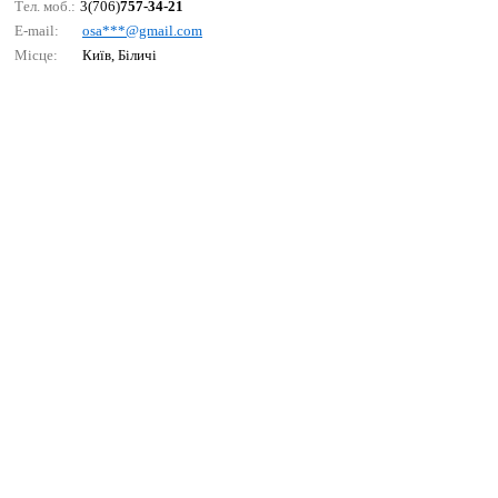
Тел. моб.:
3(706)
757-34-21
E-mail:
оsа***@gmаil.соm
Місце:
Київ, Біличі