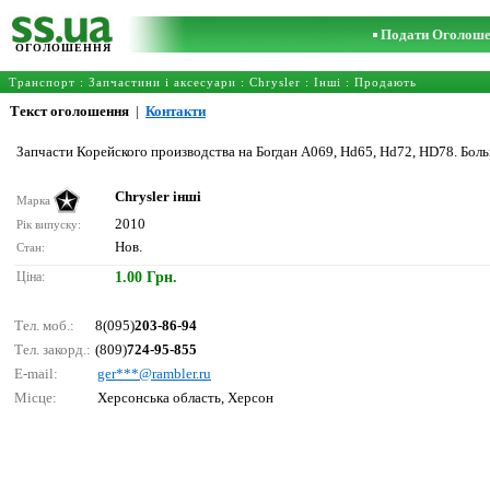
Подати Оголош
ОГОЛОШЕННЯ
Транспорт
:
Запчастини і аксесуари
:
Chrysler
:
Інші
: Продають
Текст оголошення
|
Контакти
Запчасти Корейского производства на Богдан А069, Hd65, Hd72, HD78. Боль
Chrysler інші
Марка
2010
Рік випуску:
Нов.
Стан:
Ціна:
1.00 Грн.
Тел. моб.:
8(095)
203-86-94
Тел. закорд.:
(809)
724-95-855
E-mail:
gеr***@rаmblеr.ru
Місце:
Херсонська область, Херсон