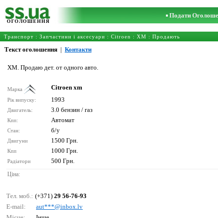
Подати Оголош
ОГОЛОШЕННЯ
Транспорт
:
Запчастини і аксесуари
:
Citroen
:
XM
: Продають
Текст оголошення
|
Контакти
XM. Продаю дет. от одного авто.
Citroen xm
Марка
1993
Рік випуску:
3.0 бензин / газ
Двигатель:
Автомат
Кпп:
б/у
Стан:
1500 Грн.
Двигуни
1000 Грн.
Кпп
500 Грн.
Радіатори
Ціна:
Тел. моб.:
(+371)
29 56-76-93
E-mail:
аut***@inbох.lv
Місце:
Інше