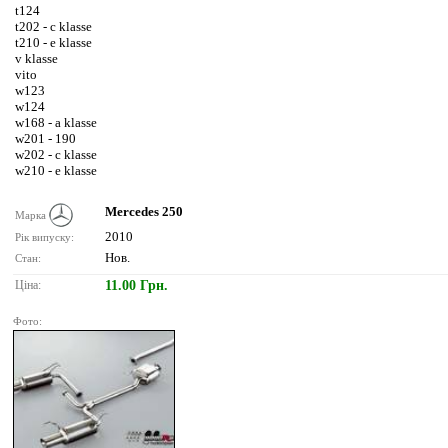
t124
t202 - c klasse
t210 - e klasse
v klasse
vito
w123
w124
w168 - a klasse
w201 - 190
w202 - c klasse
w210 - e klasse
Mercedes 250
Марка
2010
Рік випуску:
Нов.
Стан:
Ціна:
11.00 Грн.
Фото: