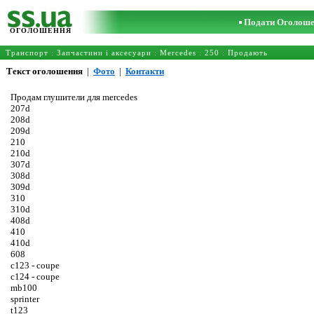
Подати Оголош
ОГОЛОШЕННЯ
Транспорт
:
Запчастини і аксесуари
:
Mercedes
:
250
: Продають
Текст оголошення
|
Фото
|
Контакти
Продам глушители для mercedes
207d
208d
209d
210
210d
307d
308d
309d
310
310d
408d
410
410d
608
c123 - coupe
c124 - coupe
mb100
sprinter
t123