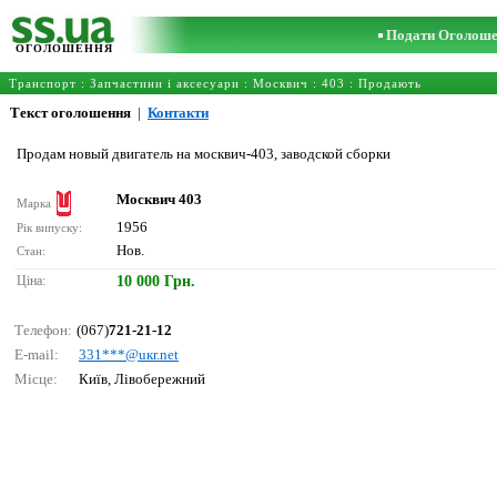
Подати Оголош
ОГОЛОШЕННЯ
Транспорт
:
Запчастини і аксесуари
:
Москвич
:
403
: Продають
Текст оголошення
|
Контакти
Продам новый двигатель на москвич-403, заводской сборки
Москвич 403
Марка
1956
Рік випуску:
Нов.
Стан:
Ціна:
10 000 Грн.
Телефон:
(067)
721-21-12
E-mail:
331***@uкr.nеt
Місце:
Київ, Лівобережний