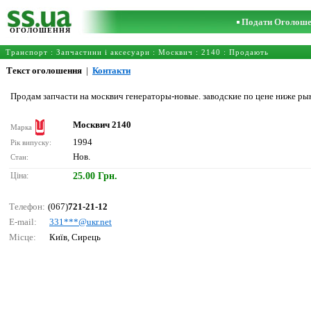
Подати Оголош
ОГОЛОШЕННЯ
Транспорт
:
Запчастини і аксесуари
:
Москвич
:
2140
: Продають
Текст оголошення
|
Контакти
Продам запчасти на москвич генераторы-новые. заводские по цене ниже ры
Москвич 2140
Марка
1994
Рік випуску:
Нов.
Стан:
Ціна:
25.00 Грн.
Телефон:
(067)
721-21-12
E-mail:
331***@uкr.nеt
Місце:
Київ, Сирець