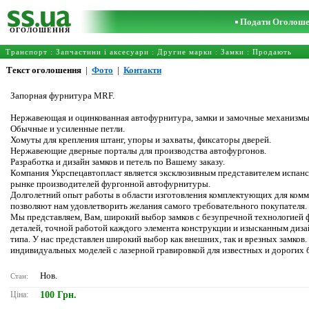
Подати Оголош
ОГОЛОШЕННЯ
Транспорт
:
Запчастини і аксесуари
:
Другие марки
:
Замки
: Продають
Текст оголошення
|
Фото
|
Контакти
Запорная фурнитура MRF.
Нержавеющая и оцинкованная автофурнитура, замки и замочные механизмы 
Обычные и усиленные петли.
Хомуты для крепления штанг, упоры и захваты, фиксаторы дверей.
Нержавеющие дверные порталы для производства автофургонов.
Разработка и дизайн замков и петель по Вашему заказу.
Компания Укрспецавтопласт является эксклюзивным представителем испанс
рынке производителей фургонной автофурнитуры.
Долголетний опыт работы в области изготовления комплектующих для комм
позволяют нам удовлетворить желания самого требовательного покупателя.
Мы представляем, Вам, широкий выбор замков с безупречной технологией
деталей, точной работой каждого элемента конструкции и изысканным ди
типа. У нас представлен широкий выбор как внешних, так и врезных замков
индивидуальных моделей с лазерной гравировкой для известных и дорогих 
Нов.
Стан:
Ціна:
100 Грн.