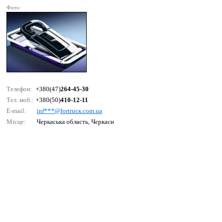
Фото:
Телефон:
+380(47)
264-45-30
Тел. моб.:
+380(50)
410-12-11
E-mail:
inf***@fоrtruск.соm.uа
Місце:
Черкаська область, Черкаси