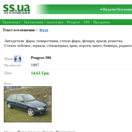
Подати Оголош
ОГОЛОШЕННЯ
Транспорт
:
Запчастини і аксесуари
:
Peugeot
:
306
: Продають
Текст оголошення
|
Фото
Автодетали: фары, поваротники, стекло фары, фонари, крыля, решотка,
Стекло лобовое, зеркала, стёклазеркал, арки, пороги, капот, бампера, радиат
Peugeot 306
Марка
1997
Рік випуску:
Ціна:
14.63 Грн.
Фото: