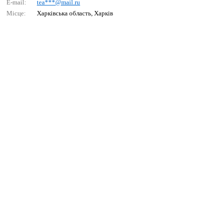
E-mail:
tеа***@mаil.ru
Місце:
Харківська область, Харків