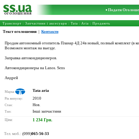
Подати Оголош
ОГОЛОШЕННЯ
Транспорт
:
Запчастини і аксесуари
:
Tata
:
Aria
: Продають
Текст оголошення
|
Контакти
Продам автономный отопитель Планар 4Д 24в новый, полный комплект (в ко
Возможен монтаж на выезде.
Заправка автокондиционеров.
Автокондиционеры на Lanos. Sens
Андрей
Tata aria
Марка
2010
Рік випуску:
Нов.
Стан:
Інші запчастини
Тип:
Ціна:
1 234 Грн.
Тел. моб.:
(099)
065-56-33