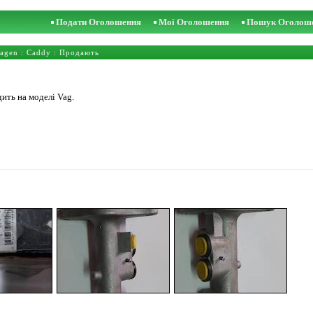
Подати Оголошення
Мої Оголошення
Пошук Оголош
agen
:
Caddy
: Продають
ить на моделі Vag.