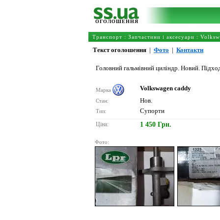
ОГОЛОШЕННЯ
Транспорт
:
Запчастини і аксесуари
:
Volksw
Текст оголошення
|
Фото
|
Контакти
Головний гальмівний циліндр. Новий. Підход
Volkswagen caddy
Марка
Нов.
Стан:
Супорти
Тип:
Ціна:
1 450 Грн.
Фото: