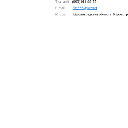
Тел. моб.:
(095)
101-99-75
E-mail:
сhi***@uкr.nеt
Місце:
Кіровоградська область, Кіровог