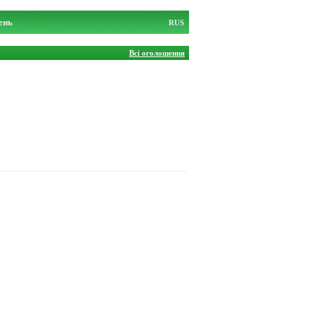
ень
RUS
Всі оголошення