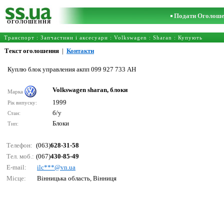
Подати Оголош
ОГОЛОШЕННЯ
Транспорт
:
Запчастини і аксесуари
:
Volkswagen
:
Sharan
: Купують
Текст оголошення
|
Контакти
Куплю блок управления акпп 099 927 733 АН
Volkswagen sharan, блоки
Марка
1999
Рік випуску:
б/у
Стан:
Блоки
Тип:
Телефон:
(063)
628-31-58
Тел. моб.:
(067)
430-85-49
E-mail:
ilс***@vn.uа
Місце:
Вінницька область, Вінниця