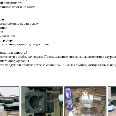
ой поверхности
очными пазами на валах
али
осстановление под шпильку
пники
на
о давления
, градирен
р. сгорания, картеров, редукторов
анных поверхностей
плотнители резьбы, вал-втулка. Промышленные силиконы-высокотемпер атурны
шего оборудования.
угой продукции производства компании WEICON (Германия)-официальны м пре