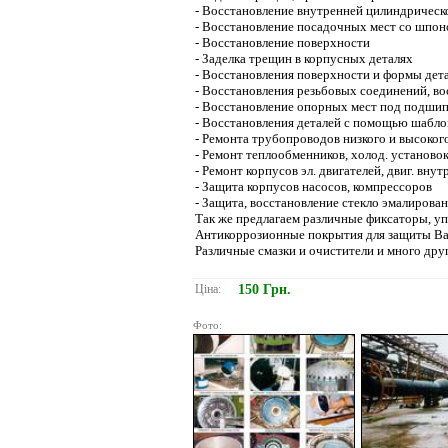
- Восстановление внутренней цилиндрическ
- Восстановление посадочных мест со шпон
- Восстановление поверхности
- Заделка трещин в корпусных деталях
- Восстановления поверхности и формы дет
- Восстановления резьбовых соединений, в
- Восстановление опорных мест под подши
- Восстановления деталей с помощью шабло
- Ремонта трубопроводов низкого и высоког
- Ремонт теплообменников, холод. установок
- Ремонт корпусов эл. двигателей, двиг. внут
- Защита корпусов насосов, компрессоров
- Защита, восстановление стекло эмалиров
Так же предлагаем различные фиксаторы, у
Антикоррозионные покрытия для защиты Ва
Различные смазки и очистители и много др
Ціна:
150 Грн.
Фото: