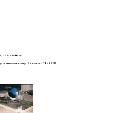
е, химостойкие.
дставителем которой является ООО АЛС