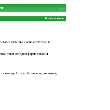
ень
RUS
Всі оголошення
 деталей главного и вспомогательных
кой, так и методом формирования –
ержавеющий стали, биметалла, силумина,