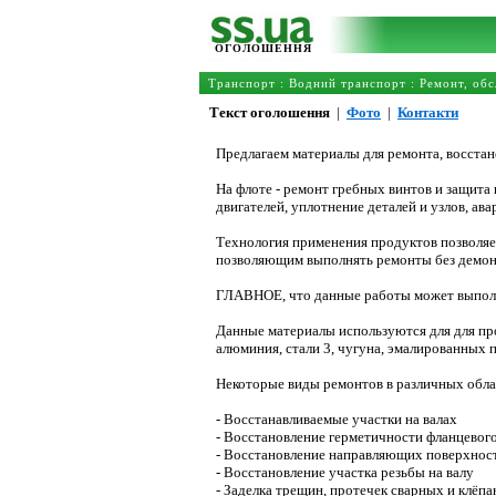
ОГОЛОШЕННЯ
Транспорт
:
Водний транспорт
:
Ремонт, об
Текст оголошення
|
Фото
|
Контакти
Предлагаем материалы для ремонта, восста
На флоте - ремонт гребных винтов и защита
двигателей, уплотнение деталей и узлов, ав
Технология применения продуктов позволяе
позволяющим выполнять ремонты без демон
ГЛАВНОЕ, что данные работы может выполн
Данные материалы используются для для пр
алюминия, стали 3, чугуна, эмалированных п
Некоторые виды ремонтов в различных обл
- Восстанавливаемые участки на валах
- Восстановление герметичности фланцевог
- Восстановление направляющих поверхнос
- Восстановление участка резьбы на валу
- Заделка трещин, протечек сварных и клёп