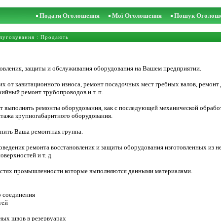
Подати Оголошення
Мої Оголошення
Пошук Оголош
слуговування
: Продають
новления, защиты и обслуживания оборудования на Вашем предприятии.
 их от кавитационного износа, ремонт посадочных мест гребных валов, ремонт
арийный ремонт трубопроводов и т. п.
т выполнять ремонты оборудования, как с последующей механической обработ
тажа крупногабаритного оборудования.
ить Ваша ремонтная группа.
оведения ремонта восстановления и защиты оборудования изготовленных из н
оверхностей и т. д
астях промышленности которые выполняются данными материалами.
о соединения
тей
аных швов в резервуарах