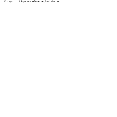
Місце:
Одеська область, Іллічівськ