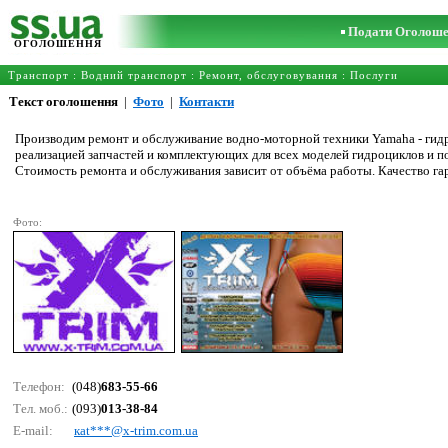
Подати Оголош
ОГОЛОШЕННЯ
Транспорт
:
Водний транспорт
:
Ремонт, обслуговування
: Послуги
Текст оголошення
|
Фото
|
Контакти
Производим ремонт и обслуживание водно-моторной техники Yamaha - гид
реализацией запчастей и комплектующих для всех моделей гидроциклов и п
Стоимость ремонта и обслуживания зависит от объёма работы. Качество га
Фото:
Телефон:
(048)
683-55-66
Тел. моб.:
(093)
013-38-84
E-mail:
каt***@х-trim.соm.uа