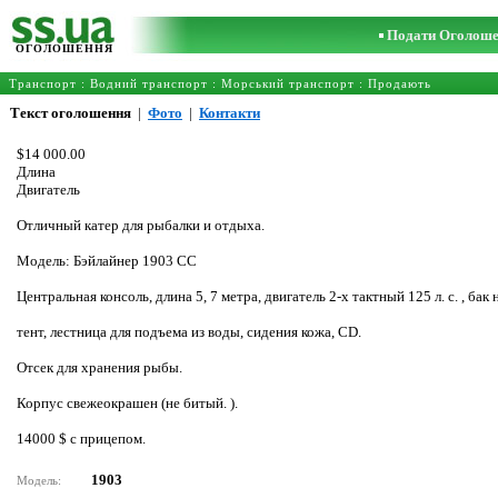
Подати Оголош
ОГОЛОШЕННЯ
Транспорт
:
Водний транспорт
:
Морський транспорт
: Продають
Текст оголошення
|
Фото
|
Контакти
$14 000.00
Длина
Двигатель
Отличный катер для рыбалки и отдыха.
Модель: Бэйлайнер 1903 СС
Центральная консоль, длина 5, 7 метра, двигатель 2-х тактный 125 л. с. , бак 
тент, лестница для подъема из воды, сидения кожа, CD.
Отсек для хранения рыбы.
Корпус свежеокрашен (не битый. ).
14000 $ с прицепом.
1903
Модель: