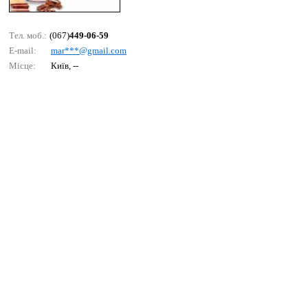
Тел. моб.:
(067)
449-06-59
E-mail:
mаr***@gmаil.соm
Місце:
Київ, --