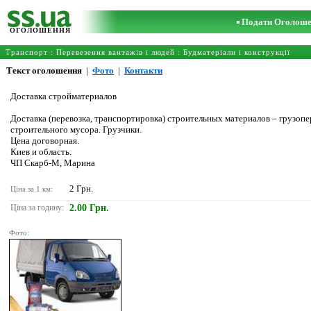
Подати Оголош
ОГОЛОШЕННЯ
Транспорт
:
Перевезення вантажів і людей
:
Будматеріали і конструкції
Текст оголошення
|
Фото
|
Контакти
Доставка стройматериалов
Доставка (перевозка, транспортировка) строительных материалов – грузопер
строительного мусора. Грузчики.
Цена договорная.
Киев и область.
ЧП Скарб-М, Марина
2 Грн.
Ціна за 1 км:
Ціна за годину:
2.00 Грн.
Фото: