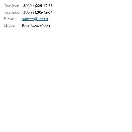
Телефон:
+380(44)
229-17-68
Тел. моб.:
+380(99)
205-72-34
E-mail:
rоm***@uкr.nеt
Місце:
Київ, Солом'янка