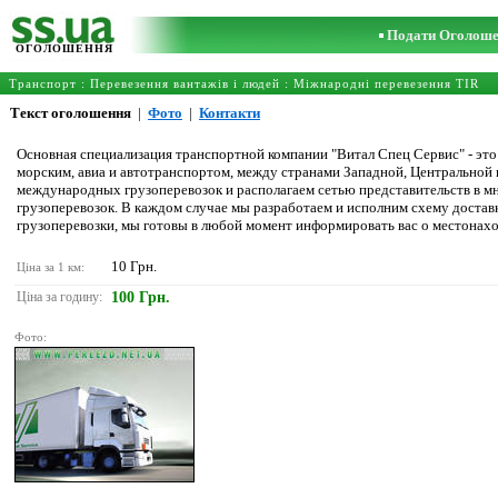
Подати Оголош
ОГОЛОШЕННЯ
Транспорт
:
Перевезення вантажів і людей
:
Міжнародні перевезення TIR
Текст оголошення
|
Фото
|
Контакти
Основная специализация транспортной компании "Витал Спец Сервис" - э
морским, авиа и автотранспортом, между странами Западной, Центральной
международных грузоперевозок и располагаем сетью представительств в 
грузоперевозок. В каждом случае мы разработаем и исполним схему достав
грузоперевозки, мы готовы в любой момент информировать вас о местонахо
10 Грн.
Ціна за 1 км:
Ціна за годину:
100 Грн.
Фото: