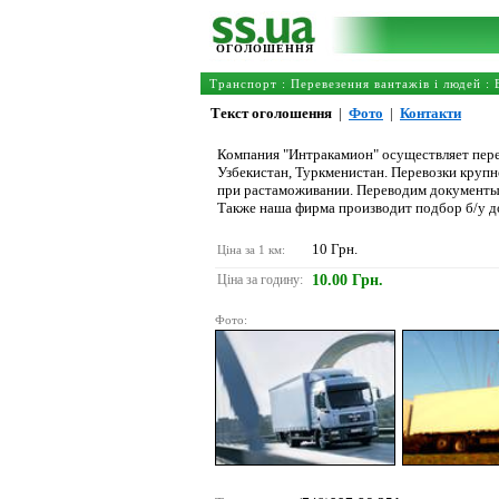
ОГОЛОШЕННЯ
Транспорт
:
Перевезення вантажів і людей
:
Текст оголошення
|
Фото
|
Контакти
Компания "Интракамион" осуществляет перев
Узбекистан, Туркменистан. Перевозки крупн
при растаможивании. Переводим документы 
Также наша фирма производит подбор б/у д
10 Грн.
Ціна за 1 км:
Ціна за годину:
10.00 Грн.
Фото: