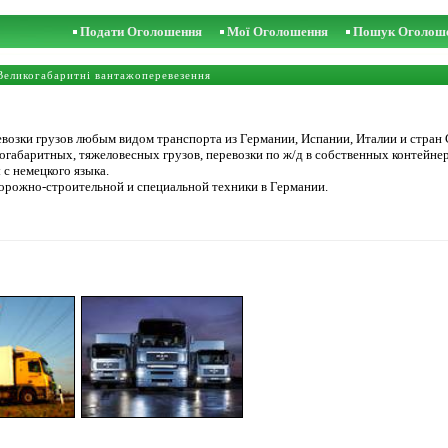
Подати Оголошення
Мої Оголошення
Пошук Оголош
Великогабаритні вантажоперевезення
озки грузов любым видом транспорта из Германии, Испании, Италии и стран 
огабаритных, тяжеловесных грузов, перевозки по ж/д в собственных контейнер
с немецкого языка.
орожно-строительной и специальной техники в Германии.