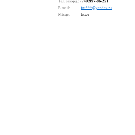
Тел. закорд.:
(749)
997-86-251
E-mail:
int***@yаndех.ru
Місце:
Інше