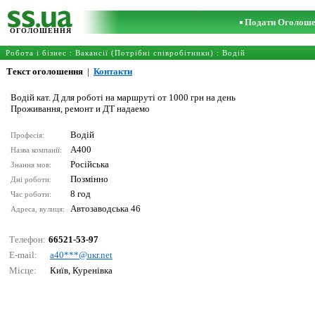
Подати Оголош
ОГОЛОШЕННЯ
Робота і бізнес
:
Вакансії (Потрібні співробітники)
:
Водій
Текст оголошення
|
Контакти
Водій кат. Д для роботі на маршруті от 1000 грн на день
Проживання, ремонт и ДТ надаемо
Водій
Професія:
A400
Назва компанії:
Російська
Знання мов:
Позмінно
Дні роботи:
8 год
Час роботи:
Автозаводська 46
Адреса, вулиця:
Телефон:
66521-53-97
E-mail:
а40***@uкr.nеt
Місце:
Київ, Куренівка