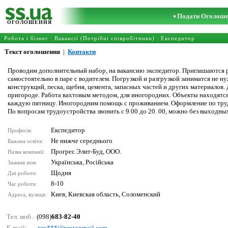
Подати Оголош
ОГОЛОШЕННЯ
Робота і бізнес
:
Вакансії (Потрібні співробітники)
:
Експедитор
Текст оголошення
|
Контакти
Проводим дополнительный набор, на вакансию экспедитор. Приглашаются р
самостоятельно в паре с водителем. Погрузкой и разгрузкой заниматся не ну
конструкций, песка, щебня, цемента, запасных частей и других материалов.
пригороде. Работа вахтовым методом, для иногородних. Объекты находятся
каждую пятницу. Иногородним помощь с проживанием. Оформление по тру
По вопросам трудоустройства звонить с 9.00 до 20. 00, можно без выходных
Експедитор
Професія:
Не нижче середнього
Бажана освіта:
Прогрес Элит-Буд, ООО.
Назва компанії:
Українська, Російська
Знання мов:
Щодня
Дні роботи:
8-10
Час роботи:
Киев, Киевская область, Соломенский
Адреса, вулиця:
Тел. моб.:
(098)
683-82-40
E-mail:
рrо***@рrоtоnmаil.соm