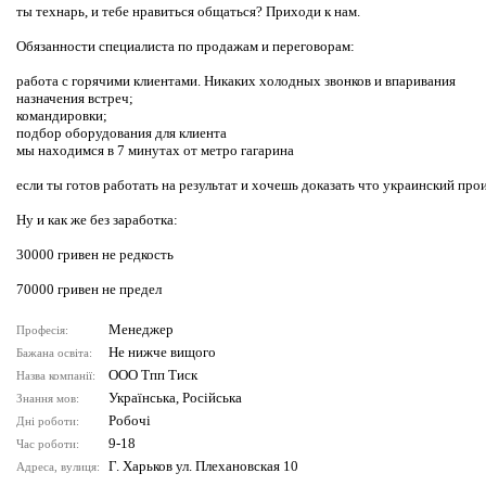
ты технарь, и тебе нравиться общаться? Приходи к нам.
Обязанности специалиста по продажам и переговорам:
работа с горячими клиентами. Никаких холодных звонков и впаривания
назначения встреч;
командировки;
подбор оборудования для клиента
мы находимся в 7 минутах от метро гагарина
если ты готов работать на результат и хочешь доказать что украинский про
Ну и как же без заработка:
30000 гривен не редкость
70000 гривен не предел
Менеджер
Професія:
Не нижче вищого
Бажана освіта:
ООО Тпп Тиск
Назва компанії:
Українська, Російська
Знання мов:
Робочі
Дні роботи:
9-18
Час роботи:
Г. Харьков ул. Плехановская 10
Адреса, вулиця: