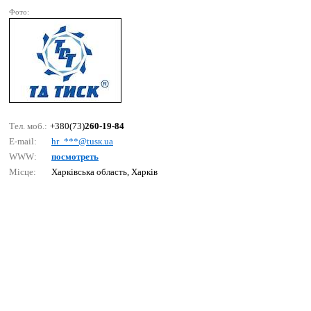
Фото:
Тел. моб.:
+380(73)
260-19-84
E-mail:
hr_***@tusк.uа
WWW:
посмотреть
Місце:
Харківська область, Харків