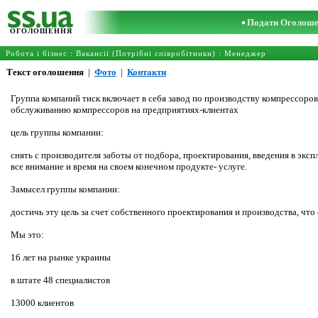
Подати Оголош
ОГОЛОШЕННЯ
Робота і бізнес
:
Вакансії (Потрібні співробітники)
:
Менеджер
Текст оголошення
|
Фото
|
Контакти
Группа компаний тиск включает в себя завод по производству компрессор
обслуживанию компрессоров на предприятиях-клиентах
цель группы компании:
снять с производителя заботы от подбора, проектирования, введения в эк
все внимание и время на своем конечном продукте- услуге.
Замысел группы компании:
достичь эту цель за счет собственного проектирования и производства, что
Мы это:
16 лет на рынке украины
в штате 48 специалистов
13000 клиентов