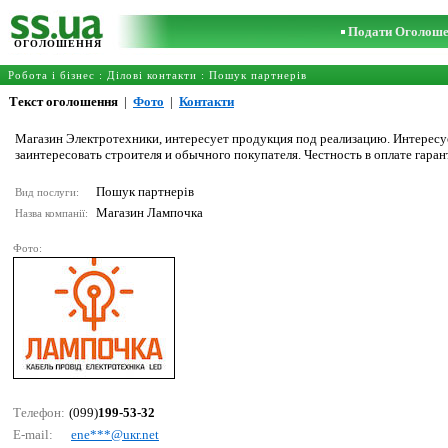
Подати Оголош
ОГОЛОШЕННЯ
Робота і бізнес
:
Ділові контакти
:
Пошук партнерів
Текст оголошення
|
Фото
|
Контакти
Магазин Электротехники, интересует продукция под реализацию. Интересуе
заинтересовать строителя и обычного покупателя. Честность в оплате гаран
Пошук партнерів
Вид послуги:
Магазин Лампочка
Назва компанії:
Фото:
Телефон:
(099)
199-53-32
E-mail:
еnе***@uкr.nеt