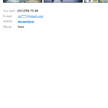
Тел. моб.:
(063)
791-71-10
E-mail:
jul***@gmаil.соm
WWW:
посмотреть
Місце:
Інше