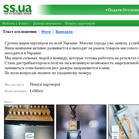
Подати Оголош
ОГОЛОШЕННЯ
Робота і бізнес
:
Ділові контакти
:
Пошук партнерів
Текст оголошення
|
Фото
|
Контакти
Срочно ищем партнёров по всей Украине. Многие города уже заняты, успей
Наша компания активно развивается и выходит на рынок товаров массового
находится в Украине.
Мы ищем сильных людей в команду, которые готовы работать на результат и
Стань дистрибьютором и получи эксклюзивную возможность закрепленной з
заниматься этим бизнесом (все дилеры направляются к вам).
По всем вопросам звоните по указанному номеру.
Пошук партнерів
Вид послуги:
LeMien
Назва компанії:
Фото: