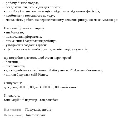
- робочу бізнес-модель;
- всі документи, необхідні для роботи;
- постійну і повну консультацію і підтримку від наших фахівців;
- необмежену можливість доходу;
- можливість роботи на перспективному сегменті ринку, що максимально ро
План майбутньої співпраці:
- знайомство;
- позначення пріоритетів;
- визначення і закріплення регіону;
- узгодження завдань і цілей;
- оформлення всіх необхідних для співпраці документів;
що потрібно для того, щоб стати партнером?
- бажання;
- енергійність;
- досвід роботи в сфері екології або утилізації. Але не обов'язково;
- вміння будувати свій бізнес.
Очікування:
дохід від 50 000, 00 до 3 000 000, 00 щомісячно.
З повагою,
ваш надійний партнер - тов рокобан.
Пошук партнерів
Вид послуги:
Тов "рокобан"
Назва компанії: