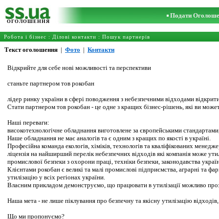
Подати Оголош
ОГОЛОШЕННЯ
Робота і бізнес
:
Ділові контакти
:
Пошук партнерів
Текст оголошення
|
Фото
|
Контакти
Відкрийте для себе нові можливості та перспективи
станьте партнером тов рокобан
лідер ринку україни в сфері поводження з небезпечними відходами відкрити
Стати партнером тов рокобан - це одне з кращих бізнес-рішень, які ви може
Наші переваги:
високотехнологічне обладнання виготовлене за європейськими стандартами,
Наше обладнання не має аналогів та є одним з кращих по якості в україні.
Професійна команда екологів, хіміків, технологів та кваліфікованих менедж
ліцензія на найширший перелік небезпечних відходів які компанія може утил
промислової безпеки з охорони праці, техніки безпеки, законодавства україн
Клієнтами рокобан є великі та малі промислові підприємства, аграрні та ф
утилізацію у всіх регіонах україни.
Власним прикладом демонструємо, що працювати в утилізації можливо проз
Наша мета - не лише піклування про безпечну та якісну утилізацію відходів
Що ми пропонуємо?