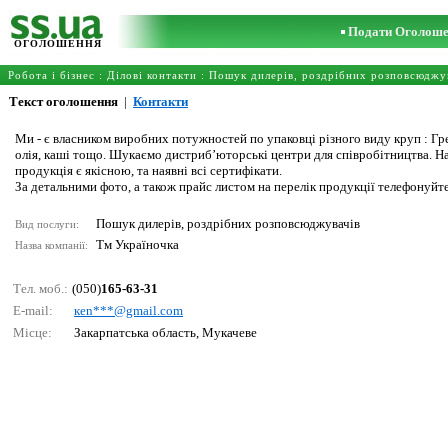
Подати Оголош
ОГОЛОШЕННЯ
Робота і бізнес
:
Ділові контакти
:
Пошук дилерів, роздрібних розповсюджу
Текст оголошення
|
Контакти
Ми - є власником виробних потужностей по упаковці різного виду круп : Греч
олія, каші тощо. Шукаємо дистриб’юторські центри для співробітництва. Н
продукція є якісною, та наявні всі сертифікати.
За детальними фото, а також прайс листом на перелік продукції телефонуйт
Пошук дилерів, роздрібних розповсюджувачів
Вид послуги:
Тм Україночка
Назва компанії:
Тел. моб.:
(050)
165-63-31
E-mail:
кеn***@gmаil.соm
Місце:
Закарпатська область, Мукачеве