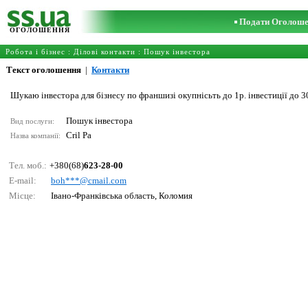
Подати Оголош
ОГОЛОШЕННЯ
Робота і бізнес
:
Ділові контакти
:
Пошук інвестора
Текст оголошення
|
Контакти
Шукаю інвестора для бізнесу по франшизі окупнісьть до 1р. інвестиції до 3
Пошук інвестора
Вид послуги:
Cril Pa
Назва компанії:
Тел. моб.:
+380(68)
623-28-00
E-mail:
bоh***@сmаil.соm
Місце:
Івано-Франківська область, Коломия