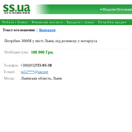
Подати Оголош
ОГОЛОШЕННЯ
Робота і бізнес
:
Фінансові послуги
:
Кредити і лізинг
:
Потрібен кредит
Текст оголошення
|
Контакти
Потрібно 3000$ у місті Львів, під розписку у нотаріуса
Необхідна сума:
100 000 Грн.
Телефон:
+380(93)
755-93-38
E-mail:
m12***@uкr.nеt
Місце:
Львівська область, Львів