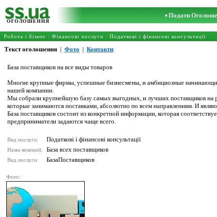
Подати Оголош
ОГОЛОШЕННЯ
Робота і бізнес
:
Фінансові послуги
:
Податкові і фінансові консультації
Текст оголошення
|
Фото
|
Контакти
База поставщиков на все виды товаров
Многие крупные фирмы, успешные бизнесмены, и амбициозные начинающие 
нашей компании.
Мы собрали крупнейшую базу самых выгодных, и лучших поставщиков на ры
которые занимаются поставками, абсолютно по всем направлениям. И явля
База поставщиков состоит из конкретной информации, которая соответству
предприниматели задаются чаще всего.
Податкові і фінансові консультації
Вид послуги:
База всех поставщиков
Назва компанії:
БазаПоставщиков
Вид послуги:
Фото: