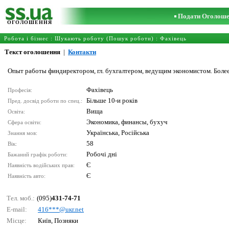
Подати Оголош
ОГОЛОШЕННЯ
Робота і бізнес
:
Шукають роботу (Пошук роботи)
:
Фахівець
Текст оголошення
|
Контакти
Опыт работы финдиректором, гл. бухгалтером, ведущим экономистом. Более
Фахівець
Професія:
Більше 10-и років
Пред. досвід роботи по спец.:
Вища
Освіта:
Экономика, финансы, бухуч
Сфера освіти:
Українська, Російська
Знання мов:
58
Вік:
Робочі дні
Бажаний графік роботи:
Є
Наявність водійських прав:
Є
Наявність авто:
Тел. моб.:
(095)
431-74-71
E-mail:
416***@uкr.nеt
Місце:
Київ, Позняки