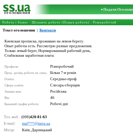
Подати Оголош
ОГОЛОШЕННЯ
Робота і бізнес
:
Шукають роботу (Пошук роботи)
:
Різноробочий
Текст оголошення
|
Контакти
Киевская прописка, проживаю на левом берегу.
Опыт работы есть. Рассмотрю разные предложения.
Только левый берег, Нормированный рабочий день,
Стабильная заработная плата.
Різноробочий
Професія:
Більш 7-и років
Пред. досвід роботи по спец.:
Середньо-проф.
Освіта:
Слесарь-сборщик
Сфера освіти:
Російська
Знання мов:
46
Вік:
Робочі дні
Бажаний графік роботи:
Тел. моб.:
(098)
420-81-63
E-mail:
mаl***@mеtа.uа
Місце:
Київ, Дарницький