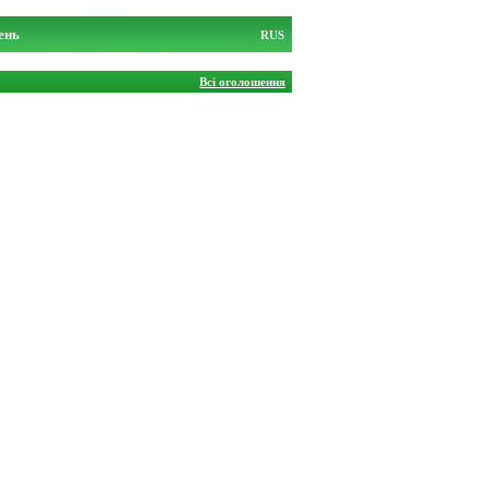
ень
RUS
Всі оголошення