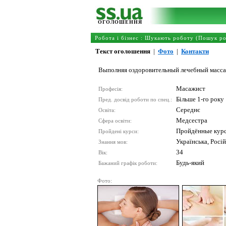
ОГОЛОШЕННЯ
Робота і бізнес
:
Шукають роботу (Пошук ро
Текст оголошення
|
Фото
|
Контакти
Выполняя оздоровительный лечебный массаж 
Масажист
Професія:
Більше 1-го року
Пред. досвід роботи по спец.:
Середнє
Освіта:
Медсестра
Сфера освіти:
Пройдённые курс
Пройдені курси:
Українська, Росі
Знання мов:
34
Вік:
Будь-який
Бажаний графік роботи:
Фото: