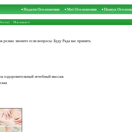
Подати Оголошення
Мої Оголошення
Пошук Оголош
боти)
:
Масажист
релакс звоните если вопросы. Буду Рада вас принять
ы оздоровительный лечебный массаж
йська