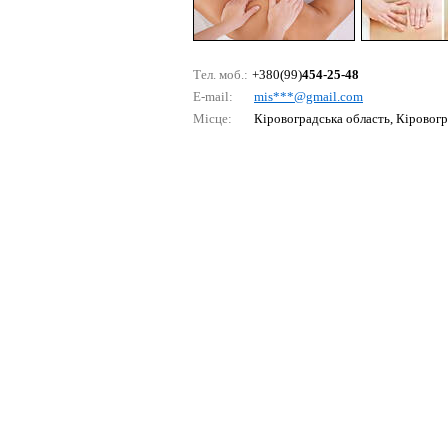
Тел. моб.:
+380(99)
454-25-48
E-mail:
mis***@gmаil.соm
Місце:
Кіровоградська область, Кіровог