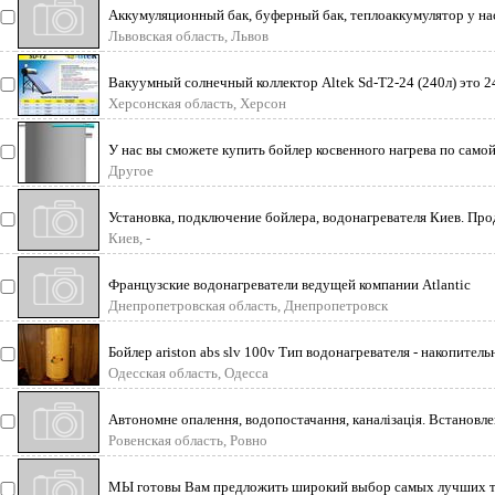
Аккумуляционный бак, буферный бак, теплоаккумулятор у на
сможете купить акку
Львовская область, Львов
Вакуумный солнечный коллектор Altek Sd-T2-24 (240л) это 2
горячей воды за нескол
Херсонская область, Херсон
У нас вы сможете купить бойлер косвенного нагрева по самой
цене. Цена в євр
Другое
Установка, подключение бойлера, водонагревателя Киев. Про
сервис, гарантия.
Киев, -
Французские водонагреватели ведущей компании Atlantic
предоставляют широкий модельны
Днепропетровская область, Днепропетровск
Бойлер ariston abs slv 100v Тип водонагревателя - накопител
Способ нагрева -
Одесская область, Одесса
Автономне опалення, водопостачання, каналізація. Встановл
котлів, бойлерів, Ф
Ровенская область, Ровно
МЫ готовы Вам предложить широкий выбор самых лучших т