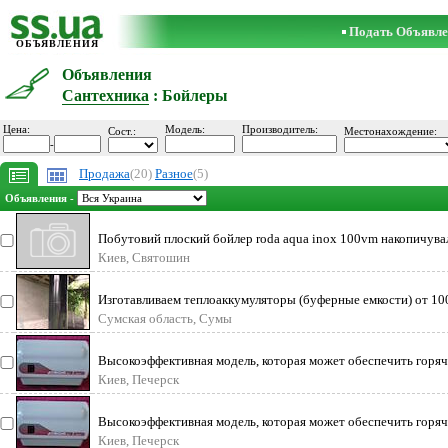
Подать Объявле
ОБЪЯВЛЕНИЯ
Объявления
Сантехника
: Бойлеры
Цена:
Модель:
Производитель:
Сост.:
Местонахождение:
-
Продажа
(20)
Разное
(5)
Объявления -
Побутовий плоский бойлер roda aqua inox 100vm накопичува
електричний водонагрі
Киев, Святошин
Изготавливаем теплоаккумуляторы (буферные емкости) от 10
3000л. Есть в наличии
Сумская область, Сумы
Высокоэффективная модель, которая может обеспечить горя
водой всю квартиру, а раз
Киев, Печерск
Высокоэффективная модель, которая может обеспечить горя
водой всю квартиру, а раз
Киев, Печерск