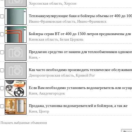
которые всегда есть в н
Херсонская область, Херсон
Теплоаккумулирующие баки и бойлеры объемы от 400 до 10
литров, цены производителя
Ивано-Франковская область, Ивано-Франковск
Бойлеры серии ВТ от 400 до 1500 литров предназначены для
сохранения и подогрева воды
Киевская область, Белая Церковь
Предлагаю средство от накипи для теплообменников одноко
и двухконтурных котло
Киев, -
Как часто необходимо производить техническое обслуживан
(чистку) водонагревателя и
Днепропетровская область, Кривой Рог
Если Вам необходимо установить водонагреватель или осущ
ремонт бойлера - обра
Киев, Академгородок
Продажа, установка водонагревателей и бойлеров, а так же
профессиональный ремонт и п
Киев, Центр
Показать выбранные объявления