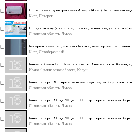
Проточные водонагреватели Атмор (Atmor) Не системная мод
Может комплектоватьс
Киев, Печерск
Продаю якісну (італійську, польську, іспанську, українську) п
сантехніку та оп
Львовская область, Львов
Буферная емкость для котла - Бак аккумулятор для отопления. 
ОТ ПРОИЗВОДИТ
Киев, Левобережный
Бойлера Кліма-Хітс Німецька якість. В наявості в м. Калуш, ву
Пушкіна-3, КЛІМАТ_
Ивано-Франковская область, Калуш
Бойлери серії ВВТ призначені для підігріву та зберігання гар
води для господарсь
Львовская область, Львов
Бойлери серії ВТ від 200 до 1500 літрів призначені для зберіг
підігріву води д
Львовская область, Львов
Бойлери серії ВТ від 200 до 1500 літрів призначені для зберіг
підігріву води д
Львовская область, Львов