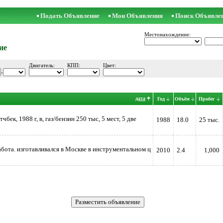
Подать Объявление
Мои Объявления
Поиск Объявле
Местонахождение:
ие
Двигатель:
КПП:
Цвет:
-
дата
Год
Объём
Пробег
чбек, 1988 г, в, газ/бензин 250 тыс, 5 мест, 5 две
1988
18.0
25 тыс.
бота. изготавливался в Москве в инструментальном ц
2010
2.4
1,000