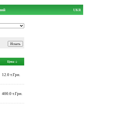
ний
UKR
Цена
12.0 т.Грн.
400.0 т.Грн.