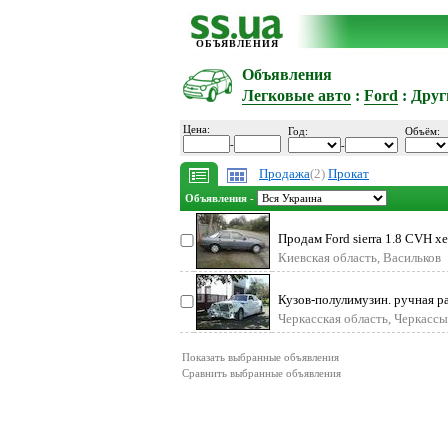
ОБЪЯВЛЕНИЯ
Объявления
Легковые авто
:
Ford
: Друг
Цена:
Год:
Объём:
-
-
Продажа
(2)
Прокат
Объявления -
Продам Ford sierra 1.8 CVH хет
Киевская область, Васильков
Кузов-полулимузин. ручная ра
Черкасская область, Черкассы
Показать выбранные объявления
Сравнить выбранные объявления