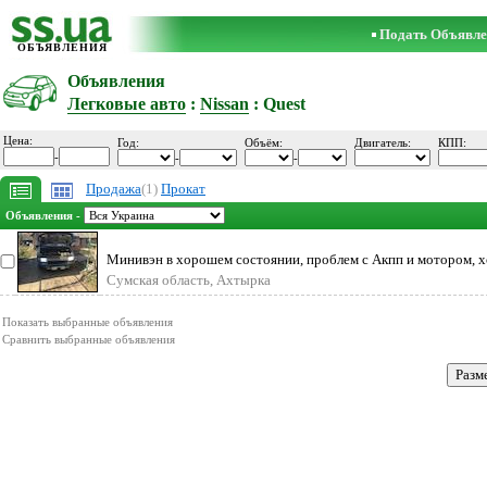
Подать Объявле
ОБЪЯВЛЕНИЯ
Объявления
Легковые авто
:
Nissan
: Quest
Цена:
Год:
Объём:
Двигатель:
КПП:
-
-
-
Продажа
(1)
Прокат
Объявления -
Минивэн в хорошем состоянии, проблем с Акпп и мотором, х
обсл
Сумская область, Ахтырка
Показать выбранные объявления
Сравнить выбранные объявления