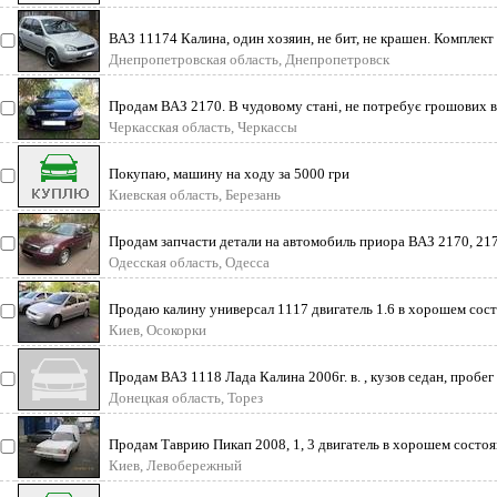
ВАЗ 11174 Калина, один хозяин, не бит, не крашен. Комплект
дис
Днепропетровская область, Днепропетровск
Продам ВАЗ 2170. В чудовому стані, не потребує грошових в
інфо
Черкасская область, Черкассы
Покупаю, машину на ходу за 5000 гри
Киевская область, Березань
Продам запчасти детали на автомобиль приора ВАЗ 2170, 217
есть
Одесская область, Одесса
Продаю калину универсал 1117 двигатель 1.6 в хорошем сост
оцинкован
Киев, Осокорки
Продам ВАЗ 1118 Лада Калина 2006г. в. , кузов седан, пробег 1
Донецкая область, Торез
Продам Таврию Пикап 2008, 1, 3 двигатель в хорошем состо
Киев, Левобережный