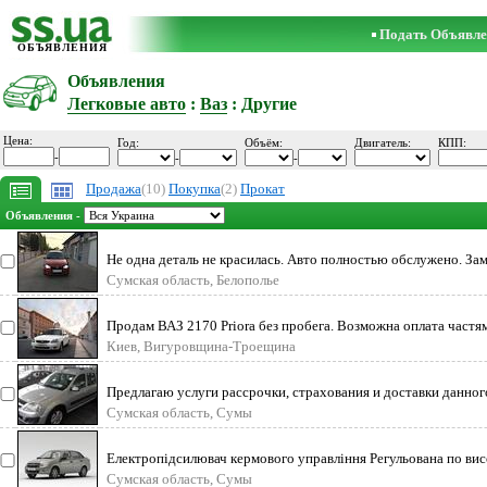
Подать Объявле
ОБЪЯВЛЕНИЯ
Объявления
Легковые авто
:
Ваз
: Другие
Цена:
Год:
Объём:
Двигатель:
КПП:
-
-
-
Продажа
(10)
Покупка
(2)
Прокат
Объявления -
Не одна деталь не красилась. Авто полностью обслужено. Зам
Сумская область, Белополье
Продам ВАЗ 2170 Priora без пробега. Возможна оплата частям
Киев, Вигуровщина-Троещина
Предлагаю услуги рассрочки, страхования и доставки данног
Сумская область, Сумы
Електропідсилювач кермового управління Регульована по вис
Сумская область, Сумы