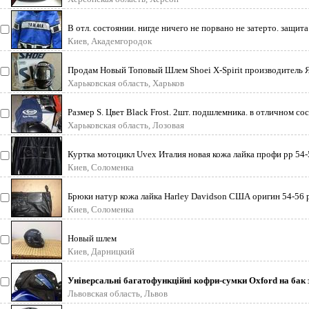
В отл. состоянии. нигде ничего не порвано не затерто. защита 
Киев, Академгородок
Продам Новый Топовый Шлем Shoei X-Spirit производитель Я
размер XS
Харьковская область, Харьков
Размер S. Цвет Black Frost. 2шт. подшлемника. в отличном со
Харьковская область, Лозовая
Куртка мотоцикл Uvex Италия новая кожа лайка профи рр 54-5
магазине
Киев, Соломенка
Брюки натур кожа лайка Harley Davidson США оригин 54-56 
запас длин
Киев, Соломенка
Новый шлем
Киев, Дарницкий
Універсальні багатофункційні кофри-сумки Oxford на бак 
шлейками Кофр м
Львовская область, Львов