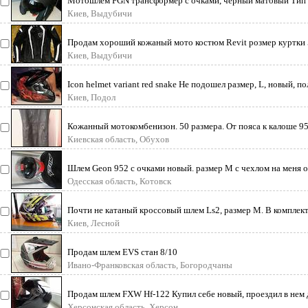
Мотошлем FGN трансформер с очками, черный матовый Тип ш
Шлем FG
Киев, Выдубичи
Продам хороший кожаный мото костюм Revit розмер куртки 
для челове
Киев, Выдубичи
Icon helmet variant red snake Не подошел размер, L, новый, п
коробка,
Киев, Подол
Кожанный мотокомбенизон. 50 размера. От пояса к калоше 95
дальняк
Киевская область, Обухов
Шлем Geon 952 с очками новый. размер М с чехлом на меня о
разме
Одесская область, Котовск
Почти не катаный кроссовый шлем Ls2, размер М. В комплект
Киев, Лесной
Продам шлем EVS стан 8/10
Ивано-Франковская область, Богородчаны
Продам шлем FXW Hf-122 Купил себе новый, проездил в нем д
Собственно
Херсонская область, Херсон