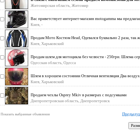
магазинах
Житомирская область, Житомир
Вас приветствует интернет-магазин motogamma мы предлага
мотоэкипиро
Киев, -
Продам Мото Костюм Head, Одевался буквально 2 раза, так ж
Blaser-30
Киев, Харьковский
Продам шлем для мотоцикла без челюсти - 250грн. Шлема с
Украине. Мат
Одесская область, Одесса
Шлем в хорошем состоянии Отличная вентиляция Два воздух
55/56
Киев, Харьковский
Продаем чехлы Osprey Mkiv в размерах с подсумками
Днепропетровская область, Днепропетровск
Предыду
Показать выбранные объявления