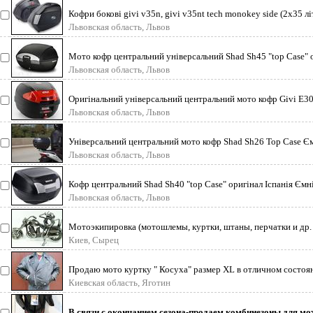
Кофри бокові givi v35n, givi v35nt tech monokey side (2x35 літ
Львовская область, Львов
Мото кофр центральний універсальний Shad Sh45 "top Case" о
45 л
Львовская область, Львов
Оригінальний універсальний центральний мото кофр Givi E3
плитою кріп
Львовская область, Львов
Універсальний центральний мото кофр Shad Sh26 Top Case Ємн
40 х
Львовская область, Львов
Кофр центральний Shad Sh40 "top Case" оригінал Іспанія Ємніс
2
Львовская область, Львов
Мотоэкипировка (мотошлемы, куртки, штаны, перчатки и др.
американских и др.
Киев, Сырец
Продаю мото куртку " Косуха" размер XL в отличном состоян
пряжк
Киевская область, Яготин
В связи с окончанием сезона-продаем комбинезоны для мот