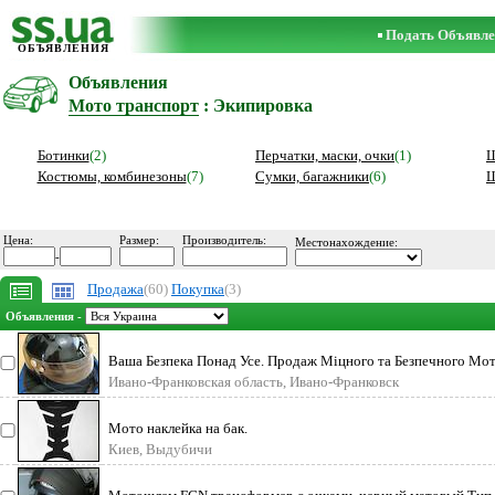
Подать Объявле
ОБЪЯВЛЕНИЯ
Объявления
Мото транспорт
: Экипировка
Ботинки
(2)
Перчатки, маски, очки
(1)
Костюмы, комбинезоны
(7)
Сумки, багажники
(6)
Ш
Цена:
Размер:
Производитель:
Местонахождение:
-
Продажа
(60)
Покупка
(3)
Объявления -
Ваша Безпека Понад Усе. Продаж Міцного та Безпечного М
Стан: Пр
Ивано-Франковская область, Ивано-Франковск
Мото наклейка на бак.
Киев, Выдубичи