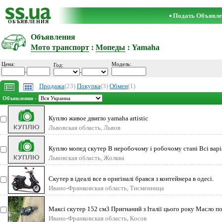
Подать Объявле
ОБЪЯВЛЕНИЯ
Объявления
Мото транспорт
:
Мопеды
: Yamaha
Цена:
Модель:
Год:
-
-
Продажа
(23)
Покупка
(3)
Обмен
(1)
Объявления -
Куплю живое двигло yamaha artistic
Львовская область, Львов
Куплю мопед скутер В неробочому і робочому стані Всі варі
Львовская область, Жолква
Скутер в ідеалі все в оригіналі брався з контейнера в одесі.
Ивано-Франковская область, Тисменница
Максі скутер 152 см3 Пригнаний з Італії цього року Масло п
Нов
Ивано-Франковская область, Косов