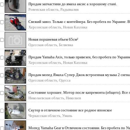
Продам запчастини до ямаха аксис а хорошому стані.
Ровенская область, Радывылив
Свежий завоз. Только с контейнера. Без пробега по Украине. 
без под
Херсонская область, Новая Каховка
Новая поршневая обьем 65см²
Одесская область, Беляевка
Продам Yamaha Axis, только привезен, без пробега по Украин
резвый и на
Херсонская область, Новая Каховка
Продам мопед Ямаха Супер Джок встроенная музыка 2 сигнал
разные з
Одесская область, Одесса
Состояние хорошее. Мотор после капремонта (общего). Все
телефону.
Николаевская область, Николаев
Скутер в отличном состояние все родное японское
Черкасская область, Умань
Мопед Yamaha Gear в Отличном состоянии. Без пробега по Укр