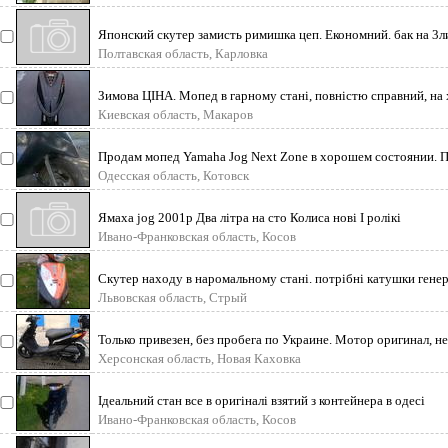
Японский скутер замисть римишка цеп. Економний. бак на 3л
Полтавская область, Карловка
Зимова ЦІНА. Мопед в гарному стані, повністю справний, на х
1
Киевская область, Макаров
Продам мопед Yamaha Jog Next Zone в хорошем состоянии. 
нужны день
Одесская область, Котовск
Ямаха jog 2001р Два літра на сто Колиса нові І ролікі
Ивано-Франковская область, Косов
Скутер находу в наромальному станi. потрiбнi катушки ген
свiтла.
Львовская область, Стрый
Только привезен, без пробега по Украине. Мотор оригинал, не
ремонтировалс
Херсонская область, Новая Каховка
Ідеальний стан все в оригіналі взятий з контейнера в одесі
Ивано-Франковская область, Косов