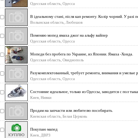
крашен. Вс
Одесская область, Одесса
В ідеальному стані, після кап ремонту. Колір чорний. У разі 
максима
Волынская область, Любешов
Поменяю мопед ямаха джог на альфу вайпер
Одесская область, Одесса
Мопеди без пробега по Украине, из Японии. Ямаха -Хонда.
Одесская область, Овидиополь
Разукомплектованный, требует ремонта, внимания и умелые р
Одесская область, Одесса
Состояние идеальное, только из Одессы, заводится с пол тыка
5+,
Киев, Нивки
Продам на запчасти или любителю пособирать.
Киевская область, Белая Церковь
Покупаю мапед
Киев, ДВРЗ