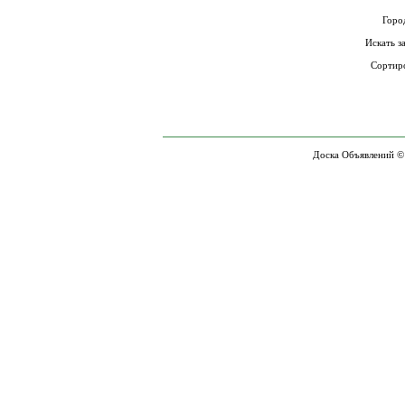
Горо
Искать з
Сортир
Доска Объявлений ©