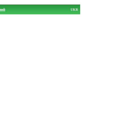
ний
UKR