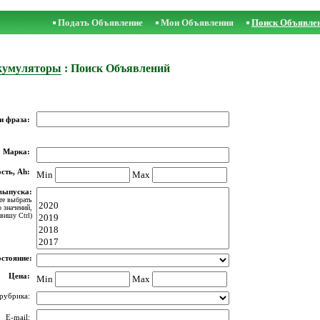
Подать Объявление
Мои Объявления
Поиск Объявле
кумуляторы
: Поиск Объявлений
и фраза:
Марка:
сть, Ah:
Min
Max
выпуска:
те выбрать
о значений,
вишу Ctrl)
стояние:
Цена:
Min
Max
рубрика:
E-mail: