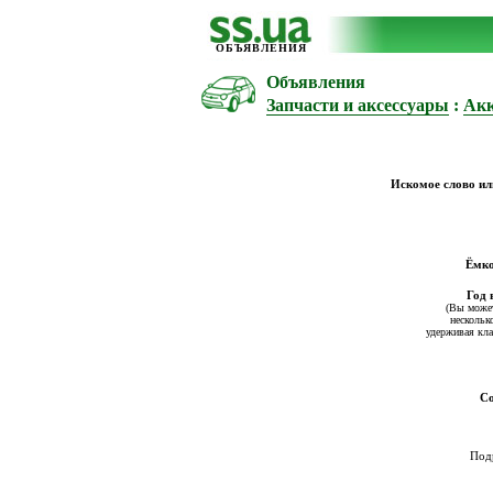
ОБЪЯВЛЕНИЯ
Объявления
Запчасти и аксессуары
:
Ак
Искомое слово ил
Ёмко
Год 
(Вы може
нескольк
удерживая кла
Со
Под