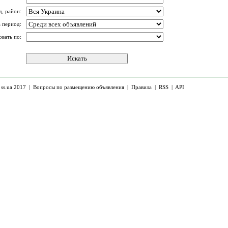
д, район:
а период:
овать по:
 ss.ua 2017 |
Вопросы по размещению объявления
|
Правила
|
RSS
|
API