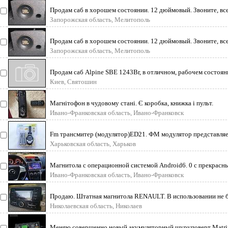
Продам саб в хорошем состоянии. 12 дюймовый. Звоните, вс
телефону.
Запорожская область, Мелитополь
Продам саб в хорошем состоянии. 12 дюймовый. Звоните, вс
телефону.
Запорожская область, Мелитополь
Продам саб Alpine SBE 1243Br, в отличном, рабочем состоя
или отдам
Киев, Святошин
Магнітофон в чудовому стані. Є коробка, книжка і пульт.
Ивано-Франковская область, Ивано-Франковск
Fm трансмитер (модулятор)ED21. ФМ модулятор представляе
небольшой девайс,
Харьковская область, Харьков
Магнитола с операционной системой Android6. 0 c прекрасн
множеством допол
Ивано-Франковская область, Ивано-Франковск
Продаю. Штатная магнитола RENAULT. В использовании не 
Возможна доставка
Николаевская область, Николаев
Меняю совершенно новый акумуляторный шуруповерт Matrix 