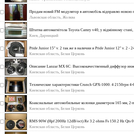
Продам новий FM модулятор в автомобіль відправлю новою
укр поштою. Вся і
Львовская область, Жолква
Штатна автомагнітола Toyota Camry v40, у відмінному стані, 
(Європа) Відтв
Киев, Дарницкий
Pride Junior 15" v. 2 так же в наличии и Pride Junior 12" v. 2 - 2
Киевская область, Белая Церковь
Описание Lanzar MX 6C: Высококачественный диффузор ин
литья; Подвес и
Киевская область, Белая Церковь
Технические характеристики Crunch GPX-1000. 4 2150грн 4-
A/B Perfoma
Киевская область, Белая Церковь
Коаксиальные автомобильные колонки диаметром 165 мм, 2-п
3ohm, 60/120W, 8
Киевская область, Белая Церковь
RMS 90W (Hpf 200Hz 12dB/oct) Re 3.2 ohms Fs 150.2 Hz Qts 0.
Mms 8.1
Киевская область, Белая Церковь