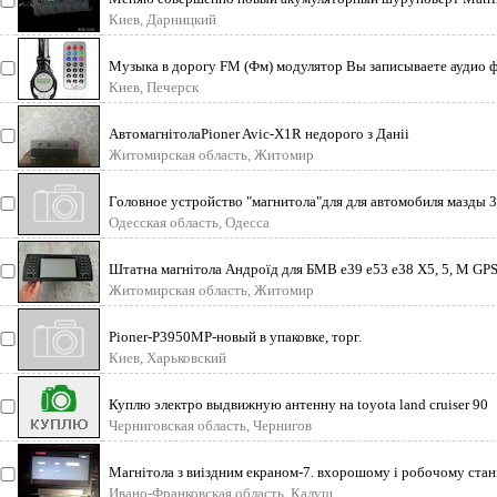
и новую интеллек
Киев, Дарницкий
Музыка в дорогу FM (Фм) модулятор Вы записываете аудио 
формате MP3 на USB
Киев, Печерск
АвтомагнітолаPioner Avic-X1R недорого з Даніі
Житомирская область, Житомир
Головное устройство "магнитола"для для автомобиля мазды 
состоянии
Одесская область, Одесса
Штатна магнітола Андроїд для БМВ е39 е53 е38 Х5, 5, М GP
радіо Операци
Житомирская область, Житомир
Pioner-P3950MP-новый в упаковке, торг.
Киев, Харьковский
Куплю электро выдвижную антенну на toyota land cruiser 90
Черниговская область, Чернигов
Магнітола з виіздним екраном-7. вхорошому і робочому стан
Ивано-Франковская область, Калуш