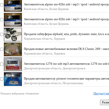
Автомагнітола alpine ute-92bt usb / mp3 / ipod / android прогр
поєдну
Киевская область, Белая Церковь
Автомагнітола alpine ute-92bt usb / mp3 / ipod / android прогр
поєдну
Киевская область, Белая Церковь
Продаем сабвуферы alphard, aria, pride, dynamic state, kicx и н
нашем инте
Харьковская область, Харьков
Продам новые автомобильные колонки DLS Classic 269 - овал 
3-х полосная
Харьковская область, Харьков
Автомагнитола 1276 iso usb mp3 автомагнитола 1276 iso usb/
отличный ана
Днепропетровская область, Днепропетровск
Продам автомагнитолу pioneer технические параметры:автом
pioneer deh-p5900
Днепропетровская область, Петропавловка
Предыдущ
Показать выбранные объявления