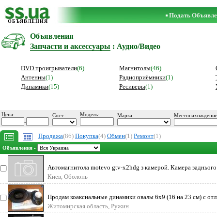
Подать Объявле
ОБЪЯВЛЕНИЯ
Объявления
Запчасти и аксессуары
: Аудио/Видео
DVD проигрыватели
(6)
Магнитолы
(46)
Антенны
(1)
Радиоприёмники
(1)
Динамики
(15)
Ресиверы
(1)
Цена:
Модель:
Сост.:
Марка:
Местонахождение
-
Продажа
(86)
Покупка
(4)
Обмен
(1)
Ремонт
(1)
Объявления -
Автомагнитола motevo gtv-x2hdg з камерой. Камера заднього
подарунок. Подві
Киев, Оболонь
Продам коаксиальные динамики овалы 6x9 (16 на 23 см) с о
звучанием, работают
Житомирская область, Ружин