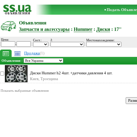
Подать Объявле
ОБЪЯВЛЕНИЯ
Объявления
Запчасти и аксессуары
:
Hummer
:
Диски
: 17''
Цена:
Сост.:
J:
Местонахождение:
-
Продажа
(1)
Объявления -
Диски Hummer h2 4шт. +датчики давления 4 шт.
Киев, Троещина
Показать выбранные объявления