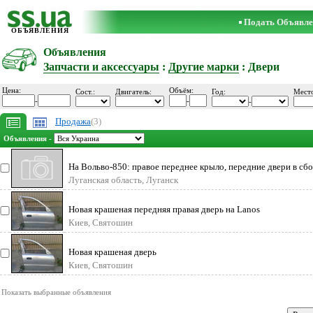
Подать Объявле
ОБЪЯВЛЕНИЯ
Объявления
Запчасти и аксессуары
:
Другие марки
: Двери
Цена:
Объём:
Сост.:
Двигатель:
Год:
Мест
-
-
-
Продажа
(3)
Объявления -
На Вольво-850: правое переднее крыло, передние двери в сб
Луганская область, Луганск
Новая крашеная передняя правая дверь на Lanos
Киев, Святошин
Новая крашеная дверь
Киев, Святошин
Показать выбранные объявления