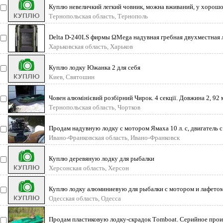
Куплю невеличкий легкий човник, можна вживаний, у хорошом
Тернопільськ
Тернопольская область, Тернополь
Delta D-240LS фирмы ΩMega надувная гребная двухместная 
типа. Изгото
Харьковская область, Харьков
Куплю лодку Южанка 2 для себя
Киев, Святошин
Човен алюмінієвий розбірний Чирок. 4 секції. Довжина 2, 92 м
поплаво
Тернопольская область, Чортков
Продам надувную лодку с мотором Ямаха 10 л. с, двигатель 
Ивано-Франковская область, Ивано-Франковск
Куплю деревяную лодку для рыбалки
Херсонская область, Херсон
Куплю лодку алюминиевую для рыбалки с мотором и лафето
документами
Одесская область, Одесса
Продам пластиковую лодку-скрадок Тomboat. Серийное прои