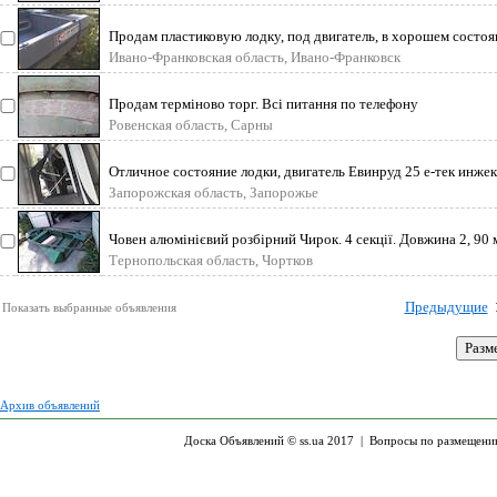
Продам пластиковую лодку, под двигатель, в хорошем состоян
комплекте ве
Ивано-Франковская область, Ивано-Франковск
Продам терміново торг. Всі питання по телефону
Ровенская область, Сарны
Отличное состояние лодки, двигатель Евинруд 25 е-тек инже
ч, ДУ, эл.
Запорожская область, Запорожье
Човен алюмінієвий розбірний Чирок. 4 секції. Довжина 2, 90 м
поплаво
Тернопольская область, Чортков
Предыдущие
Показать выбранные объявления
Архив объявлений
Доска Объявлений © ss.ua 2017 |
Вопросы по размещени