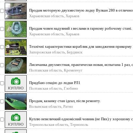
Продам моторную двухместную лодку Вулкан 280 в отлично
Использовалась очень
Харьковская область, Харьков
Продам човен надувний з веслами в гарному робочому стані.
Харьковская область, Харьков
Технічні характеристики кораблик для заводження прикорму F
для прик
Запорожская область, Бердянск
Лисичанка двухместная, практически новая, испытана 1 раз, 
алюминиевыми вёслами,
Полтавская область, Кременчуг
Придбаю секцію до лодки РЛ1
Полтавская область, Глобино
Продам, казанку стан ідеал, після ремонту.
Волынская область, Ратно
Куплю невеличкий одномісний човник (не Пвх) у хорошому с
Тернопольская область, Тернополь