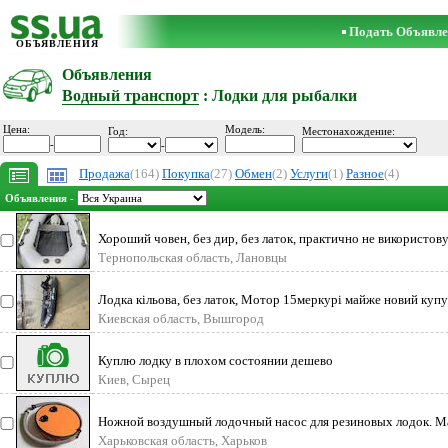
Подать Объявле
ОБЪЯВЛЕНИЯ
Объявления
Водный транспорт
: Лодки для рыбалки
Цена:
Модель:
Год:
Местонахождение:
-
-
Продажа
(164)
Покупка
(27)
Обмен
(2)
Услуги
(1)
Разное
(4)
Объявления -
Хороший човен, без дир, без латок, практично не використову
Тернопольская область, Лановцы
Лодка кільова, без латок, Мотор 15меркурі майже новий купув
викатав з
Киевская область, Вышгород
Куплю лодку в плохом состоянии дешево
Киев, Сырец
Ножной воздушный лодочный насос для резиновых лодок. Ма
Объем 6 литров.
Харьковская область, Харьков