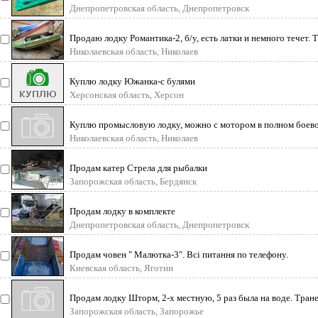
исполнение
Днепропетровская область, Днепропетровск
Продаю лодку Романтика-2, б/у, есть латки и немного течет.
Николаевская область, Николаев
Куплю лодку Южанка-с булями
Херсонская область, Херсон
Куплю промысловую лодку, можно с мотором в полном боево
реальную цену.
Николаевская область, Николаев
Продам катер Стрела для рыбалки
Запорожская область, Бердянск
Продам лодку в комплекте
Днепропетровская область, Днепропетровск
Продам човен " Малютка-3". Всі питання по телефону.
Киевская область, Яготин
Продам лодку Шторм, 2-х местную, 5 раз была на воде. Тране
Состояние
Запорожская область, Запорожье