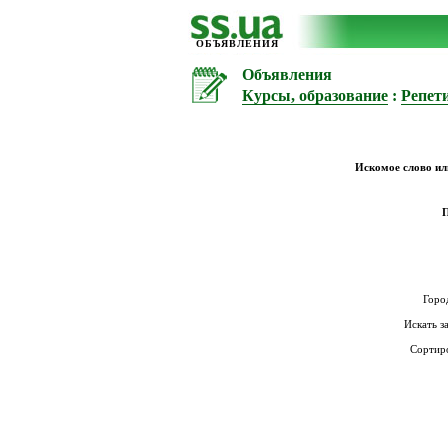
ОБЪЯВЛЕНИЯ
Объявления
Курсы, образование
:
Репет
Искомое слово ил
Горо
Искать з
Сортир