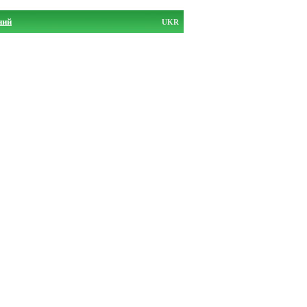
ний
UKR