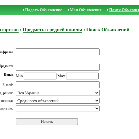
Подать Объявление
Мои Объявления
Поиск Объявле
иторство
:
Предметы средней школы
: Поиск Объявлений
и фраза:
Предмет:
Цена:
Min
Max
E-mail:
д, район:
а период:
овать по: