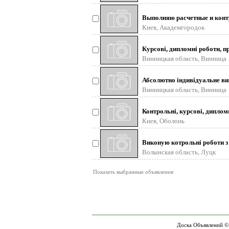
Выполняю расчетные и контр
Киев, Академгородок
Курсові, дипломні роботи, п
Винницкая область, Винница
Абсолютно індивідуальне вик
Винницкая область, Винница
Контрольні, курсові, дипломн
Киев, Оболонь
Виконую котрольні роботи з 
Волынская область, Луцк
Показать выбранные объявления
Доска Объявлений ©