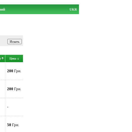
ний
UKR
а
Цена
200
Грн.
200
Грн.
-
50
Грн.