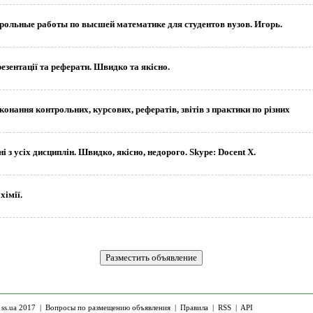
ольные работы по высшей математике для студентов вузов. Игорь.
резентації та реферати. Швидко та якісно.
онання контрольних, курсових, рефератів, звітів з практики по різних
і з усіх дисциплін. Швидко, якісно, недорого. Skype: Docent X.
хімії.
 ss.ua 2017 |
Вопросы по размещению объявления
|
Правила
|
RSS
|
API