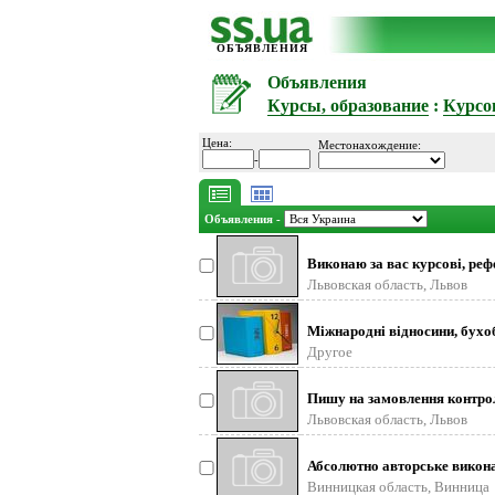
ОБЪЯВЛЕНИЯ
Объявления
Курсы, образование
:
Курсо
Цена:
Местонахождение:
-
Объявления -
Виконаю за вас курсові, рефе
Львовская область, Львов
Міжнародні відносини, бухоб
Другое
Пишу на замовлення контроль
Львовская область, Львов
Абсолютно авторське виконан
Винницкая область, Винница