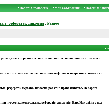
Подать Объявление
Мои Объявления
Поиск Объявле
вые, рефераты, дипломы
: Разное
дат
рати, дипломні роботи зі спец. технології за спеціальністю автослюса
лік, педагогіка, економіка, психологія, фінанси та кредит, менеджмент
ні, реферати, курсові, дипломні роботи з правознавства. Недорого.
ня курсових, контрольних, рефератів, дипломів, Ндр, Ндз, звітів з пра